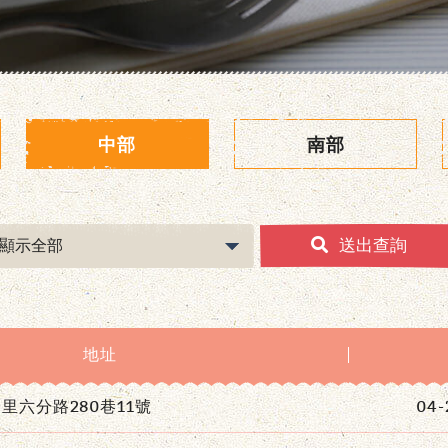
中部
南部
送出查詢
地址
里六分路280巷11號
04-