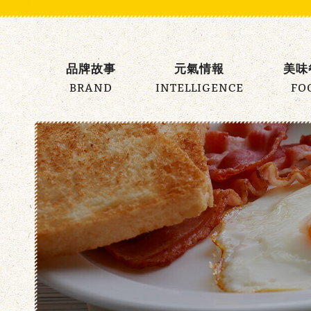
元
氣
品牌故事
元氣情報
美味
早
BRAND
INTELLIGENCE
FO
午
餐
主
選
單