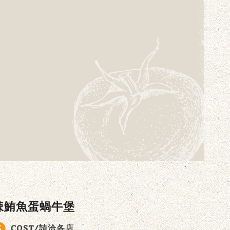
辣鮪魚蛋蝸牛堡
COST/請洽各店