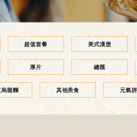
超值套餐
美式漢堡
厚片
總匯
岐烏龍麵
其他美食
元氣