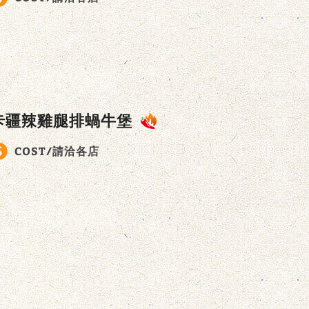
卡疆辣雞腿排蝸牛堡
COST/請洽各店