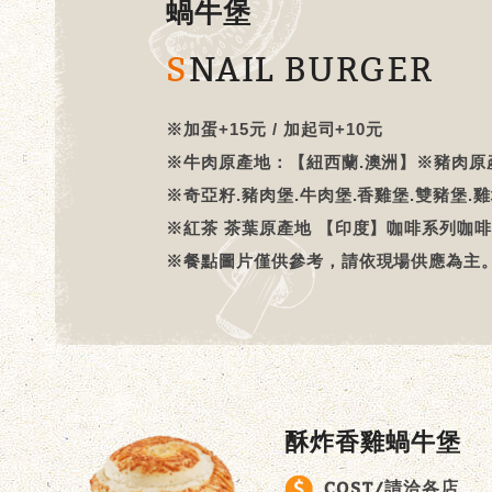
蝸牛堡
SNAIL BURGER
※加蛋+15元 / 加起司+10元
※牛肉原產地：【紐西蘭.澳洲】※豬肉原產
※奇亞籽.豬肉堡.牛肉堡.香雞堡.雙豬堡.
※紅茶 茶葉原產地 【印度】咖啡系列咖啡
※餐點圖片僅供參考，請依現場供應為主
酥炸香雞蝸牛堡
COST/請洽各店