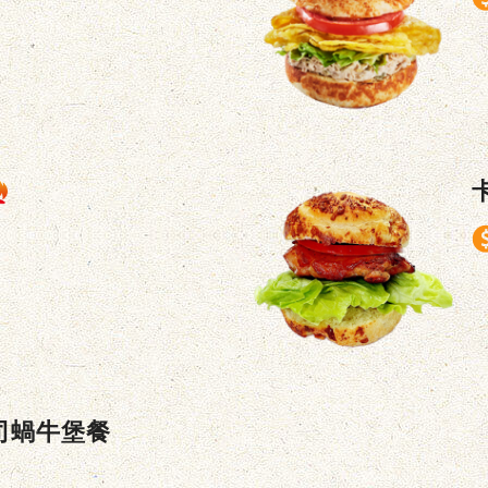
司蝸牛堡餐