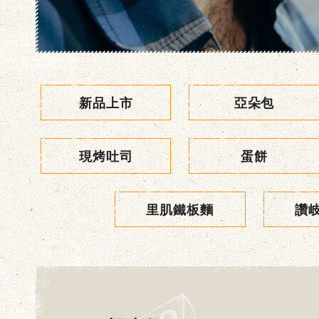
新品上市
亞朵包
現烤吐司
蛋餅
里肌鐵板麵
讚