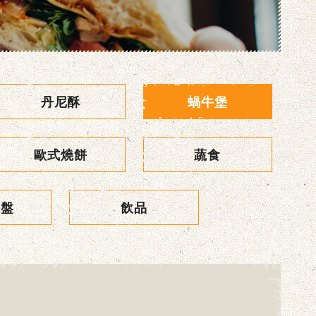
丹尼酥
蝸牛堡
歐式燒餅
蔬食
拼盤
飲品