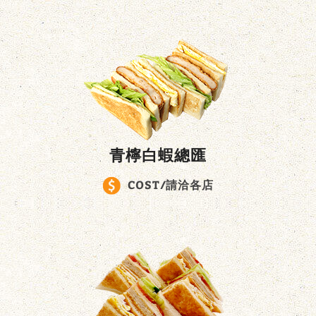
青檸白蝦總匯
COST/請洽各店