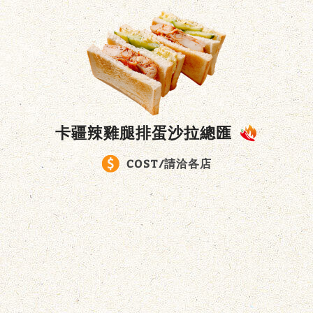
卡疆辣雞腿排蛋沙拉總匯
COST/請洽各店