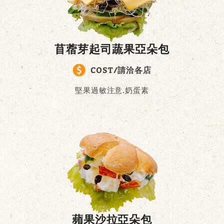
苜蓿芽起司蔬果亞朵包
COST/請洽各店
堅果過敏注意.奶蛋素
蘋果沙拉亞朵包