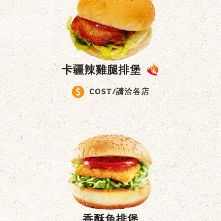
卡疆辣雞腿排堡
COST/請洽各店
香酥魚排堡