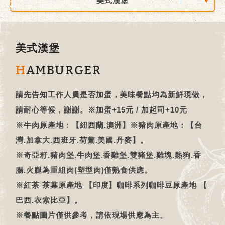
美式漢堡
美式漢堡
HAMBURGER
請先告知工作人員是否加蛋，美味餐點均為新鮮現做，
請耐心等候，謝謝。※加蛋+15元 / 加起司+10元
※牛肉原產地：【紐西蘭.澳洲】※豬肉原產地：【台
灣.加拿大.西班牙.荷蘭.美國.丹麥】。
※奇亞籽.豬肉堡.牛肉堡.香雞堡.雙豬堡.雞塊.熱狗.香
腸.火腿為重組肉(塑型肉)僅熟食供應。
※紅茶 茶葉原產地 【印度】咖啡系列咖啡豆原產地 【
巴西.衣索比亞】。
※餐點圖片僅供參考，請依現場供應為主。