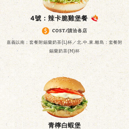
4號：辣卡脆雞堡餐
COST/請洽各店
嘉義以南：套餐附錫蘭奶茶(L)杯／北.中.東.離島：套餐附
錫蘭奶茶(M)杯
青檸白蝦堡