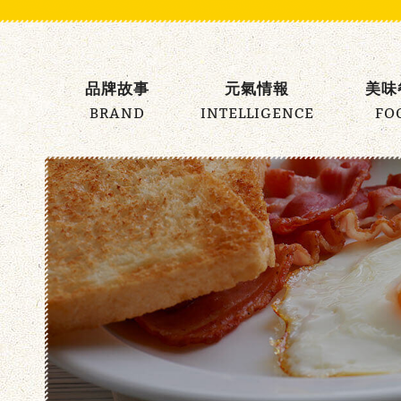
元
氣
品牌故事
元氣情報
美味
早
BRAND
INTELLIGENCE
FO
午
餐
主
選
單