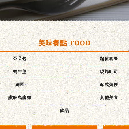
美味餐點
FOOD
亞朵包
超值套餐
蝸牛堡
現烤吐司
總匯
歐式燒餅
讚岐烏龍麵
其他美食
飲品