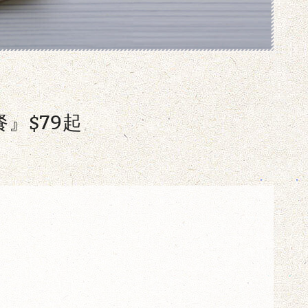
餐』$79起