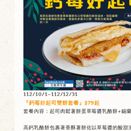
112/10/1~112/12/31
『鈣莓好起司雙餅套餐』$79起
套餐內容：起司肉鬆薯餅蛋草莓醬乳酪餅+錫
高鈣乳酪餅包裹著香酥薯餅佐以草莓醬的酸甜