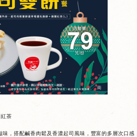
蘭紅茶
滋味，搭配鹹香肉鬆及香濃起司風味，豐富的多層次口感